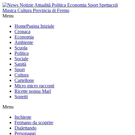
Menu
Home
Pagina Iniziale
Cronaca
Economia
Ambiente
Scuola
Politica
Sociale
Sanità
Sport
Cultura
Cartellone
Micro micro racconti
Ricette nonna Marì
Sonetti
Menu
Inchieste
Fermano da scoprire
Dialettando
Personaggi