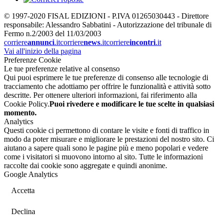
© 1997-2020 FISAL EDIZIONI - P.IVA 01265030443 - Direttore
responsabile: Alessandro Sabbatini - Autorizzazione del tribunale di
Fermo n.2/2003 del 11/03/2003
corriere
annunci
.it
corriere
news
.it
corriere
incontri
.it
Vai all'inizio della pagina
Preferenze Cookie
Le tue preferenze relative al consenso
Qui puoi esprimere le tue preferenze di consenso alle tecnologie di
tracciamento che adottiamo per offrire le funzionalità e attività sotto
descritte. Per ottenere ulteriori informazioni, fai riferimento alla
Cookie Policy.
Puoi rivedere e modificare le tue scelte in qualsiasi
momento.
Analytics
Questi cookie ci permettono di contare le visite e fonti di traffico in
modo da poter misurare e migliorare le prestazioni del nostro sito. Ci
aiutano a sapere quali sono le pagine più e meno popolari e vedere
come i visitatori si muovono intorno al sito. Tutte le informazioni
raccolte dai cookie sono aggregate e quindi anonime.
Google Analytics
Accetta
Declina