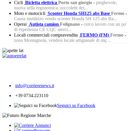
Cicli
Bicletta elettrica
Porto san giorgio
-
pieghevole,
nuova sella ergonomica, zoccoletti dei...
Moto e motocicli
Scooter Honda SH125 abs Base
Fermo
-
Causa inutilizzo vendo scooter Honda SH 125 abs Ba...
Operai
Autista camion
Folignano
-
cerco lavoro con un po'
di esperienza CE CQC merci...
Locali commerciali compravendita
FERMO (FM)
Fermo
-
zona Montagnola, vendesi locale artigianale di mq ...
279
info@corrierenews.it
+39 0734.223110
Seguici su Facebook