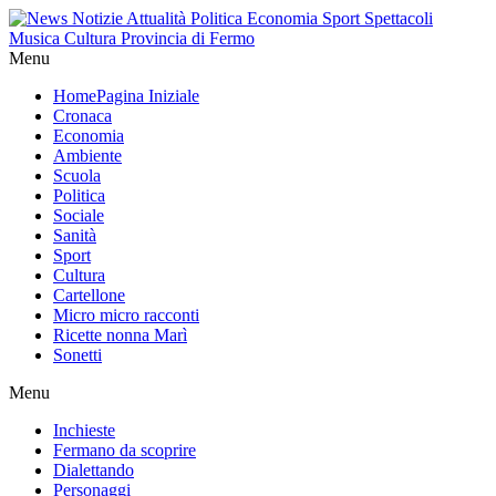
Menu
Home
Pagina Iniziale
Cronaca
Economia
Ambiente
Scuola
Politica
Sociale
Sanità
Sport
Cultura
Cartellone
Micro micro racconti
Ricette nonna Marì
Sonetti
Menu
Inchieste
Fermano da scoprire
Dialettando
Personaggi