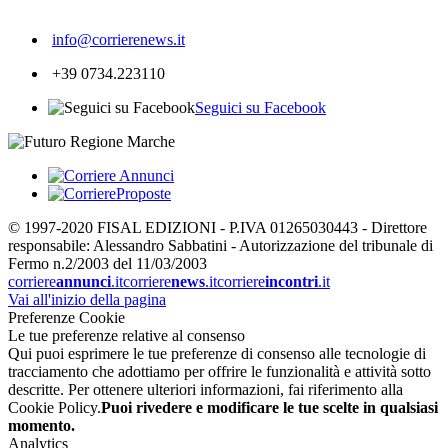
262
info@corrierenews.it
+39 0734.223110
Seguici su Facebook
© 1997-2020 FISAL EDIZIONI - P.IVA 01265030443 - Direttore
responsabile: Alessandro Sabbatini - Autorizzazione del tribunale di
Fermo n.2/2003 del 11/03/2003
corriere
annunci
.it
corriere
news
.it
corriere
incontri
.it
Vai all'inizio della pagina
Preferenze Cookie
Le tue preferenze relative al consenso
Qui puoi esprimere le tue preferenze di consenso alle tecnologie di
tracciamento che adottiamo per offrire le funzionalità e attività sotto
descritte. Per ottenere ulteriori informazioni, fai riferimento alla
Cookie Policy.
Puoi rivedere e modificare le tue scelte in qualsiasi
momento.
Analytics